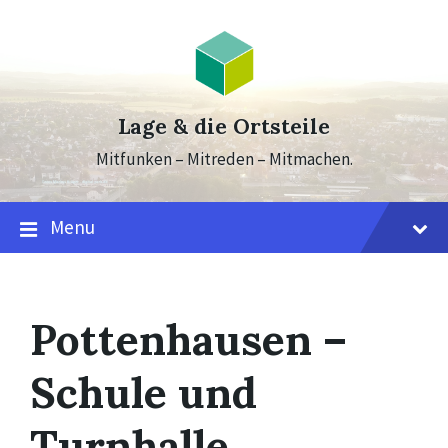
Skip
Skip
Skip
to
to
to
content
main
footer
navigation
Lage & die Ortsteile
Mitfunken – Mitreden – Mitmachen.
Menu
Pottenhausen –
Schule und
Turnhalle