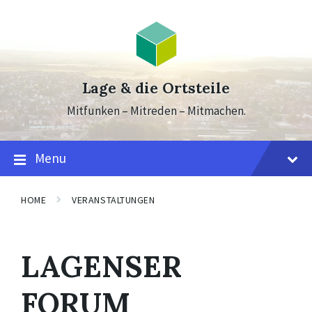
Skip
Skip
Skip
to
to
to
content
main
footer
navigation
Lage & die Ortsteile
Mitfunken – Mitreden – Mitmachen.
Menu
HOME
VERANSTALTUNGEN
LAGENSER
FORUM