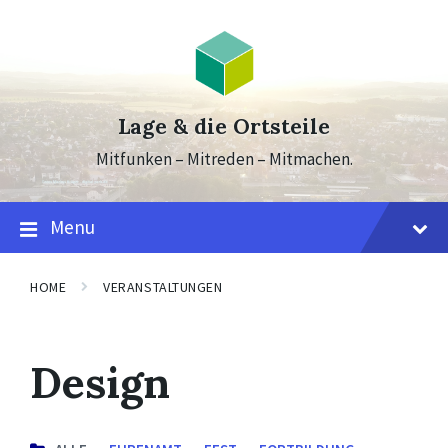
Skip
Skip
Skip
to
to
to
content
main
footer
navigation
Lage & die Ortsteile
Mitfunken – Mitreden – Mitmachen.
Menu
HOME
VERANSTALTUNGEN
Design