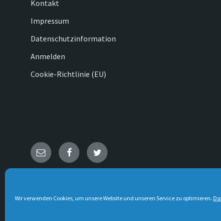
Kontakt
Impressum
Datenschutzinformation
Anmelden
Cookie-Richtlinie (EU)
E-
Facebook
Twitter
Mail
© 2026 Lage & die Ortsteile
Wir verwenden Cookies, um unsere Website und unseren Service zu optimieren.
Da