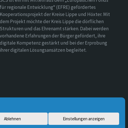
SCS ist ein mit Mitteln aus dem „Europäischen Fonds
für regionale Entwicklung“ (EFRE) gefördertes
Kooperationsprojekt der Kreise Lippe und Höxter. Mit
dem Projekt möchte der Kreis Lippe die dörflichen
Strukturen und das Ehrenamt stärken. Dabei werden
vorhandene Erfahrungen der Bürger gefördert, ihre
digitale Kompetenz gestärkt und bei der Erprobung
ihrer digitalen Lösungsansätzen begleitet.
Ablehnen
Einstellungen anzeigen