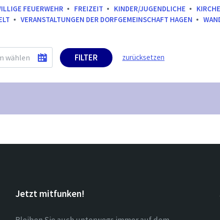
WILLIGE FEUERWEHR
FREIZEIT
KINDER/JUGENDLICHE
KIRCH
ELT
VERANSTALTUNGEN DER DORFGEMEINSCHAFT HAGEN
WAN
FILTER
zurücksetzen
Jetzt mitfunken!