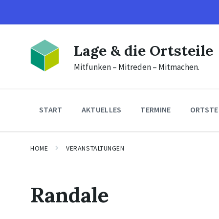
Skip
Skip
Skip
to
to
to
content
main
footer
navigation
Lage & die Ortsteile
Mitfunken – Mitreden – Mitmachen.
START
AKTUELLES
TERMINE
ORTSTE
HOME
VERANSTALTUNGEN
Randale