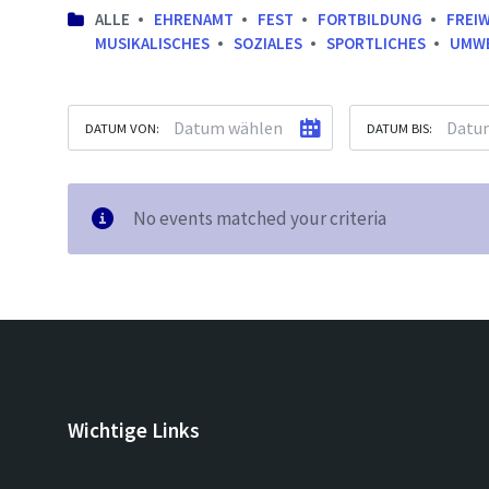
ALLE
EHRENAMT
FEST
FORTBILDUNG
FREI
MUSIKALISCHES
SOZIALES
SPORTLICHES
UMW
DATUM VON:
DATUM BIS:
No events matched your criteria
Wichtige Links