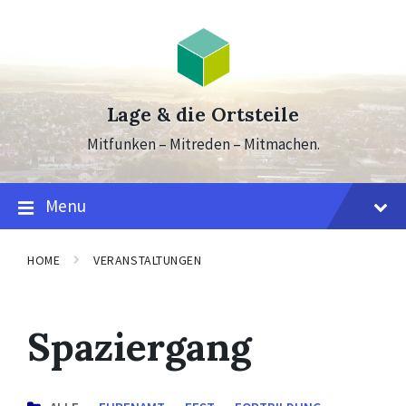
Skip
Skip
Skip
to
to
to
content
main
footer
navigation
Lage & die Ortsteile
Mitfunken – Mitreden – Mitmachen.
Menu
HOME
VERANSTALTUNGEN
Spaziergang