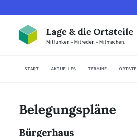
Skip
Skip
Skip
to
to
to
content
main
footer
navigation
Lage & die Ortsteile
Mitfunken – Mitreden – Mitmachen.
START
AKTUELLES
TERMINE
ORTSTE
Belegungspläne
Bürgerhaus