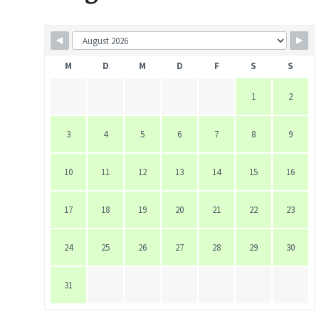
M
D
M
D
F
S
S
1
2
3
4
5
6
7
8
9
10
11
12
13
14
15
16
17
18
19
20
21
22
23
24
25
26
27
28
29
30
31