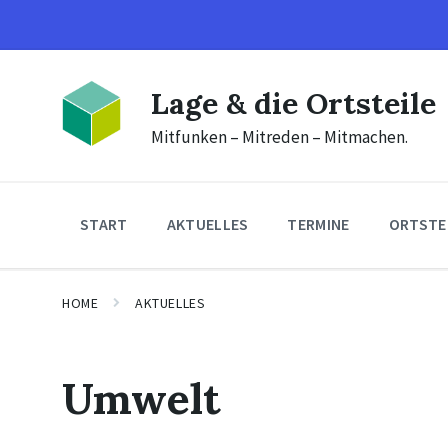
Skip
Skip
Skip
to
to
to
content
main
footer
navigation
Lage & die Ortsteile
Mitfunken – Mitreden – Mitmachen.
START
AKTUELLES
TERMINE
ORTSTE
HOME
AKTUELLES
Umwelt