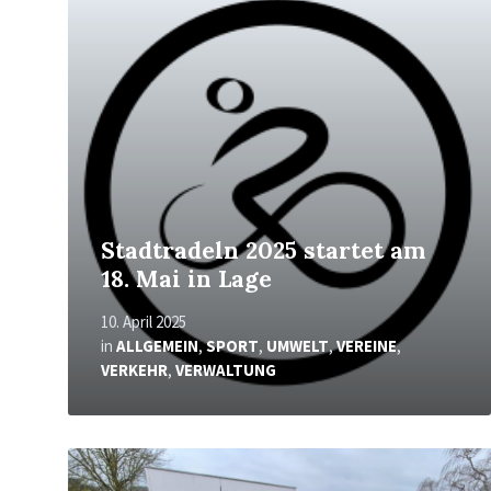
Mehr
erfahren
Stadtradeln 2025 startet am
18. Mai in Lage
10. April 2025
in
ALLGEMEIN
,
SPORT
,
UMWELT
,
VEREINE
,
VERKEHR
,
VERWALTUNG
Mehr
erfahren