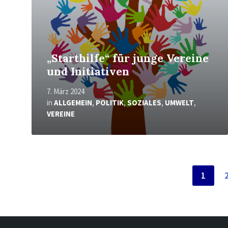
„Starthilfe“ für junge Vereine
und Initiativen
7. März 2024
in
ALLGEMEIN
,
POLITIK
,
SOZIALES
,
UMWELT
,
VEREINE
Seitennummerierung
1
der
Beiträge