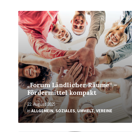
Mehr
erfahren
„Forum Ländlicher Räume“ –
Fördermittel kompakt
22. August 2025
in
ALLGEMEIN
,
SOZIALES
,
UMWELT
,
VEREINE