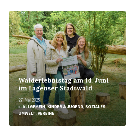
Mehr
erfahren
Walderlebnistag am 14. Juni
im Lagenser Stadtwald
27. Mai 2025
in
ALLGEMEIN
,
KINDER & JUGEND
,
SOZIALES
,
UMWELT
,
VEREINE