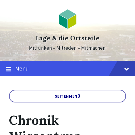
Skip
Skip
Skip
to
to
to
content
main
footer
navigation
Lage & die Ortsteile
Mitfunken – Mitreden – Mitmachen.
Menu
SEITENMENÜ
Chronik