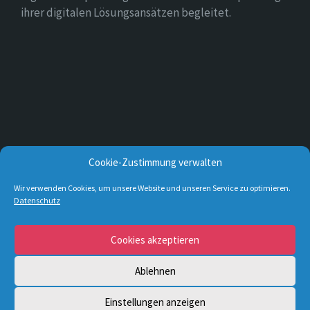
ihrer digitalen Lösungsansätzen begleitet.
Cookie-Zustimmung verwalten
Wir verwenden Cookies, um unsere Website und unseren Service zu optimieren.
Datenschutz
E-
Facebook
Twitter
Cookies akzeptieren
Mail
Ablehnen
© 2026 Lage & die Ortsteile
Einstellungen anzeigen